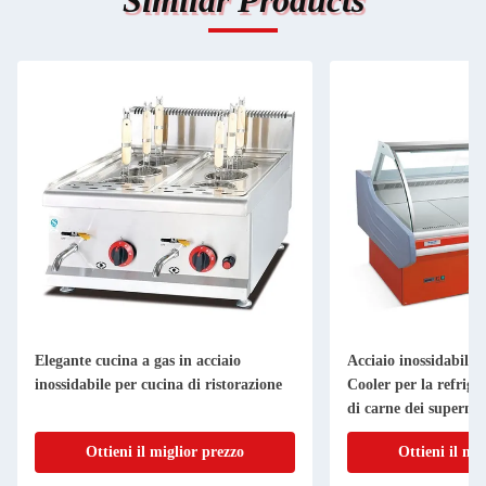
Similar Products
Acciaio inossidabile 201 Materiale Deli
Grill di pie
zione
Cooler per la refrigerazione dei display
commerciale
di carne dei supermercati
di sicurezza
Ottieni il miglior prezzo
Otti