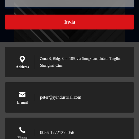
Invia
Zona B, Bldg. 8, n. 189, via Songxuan, città di Tinglin,
Shanghai, Cina
Address
peter@jyindustrial.com
E-mail
0086-17721272056
Phone