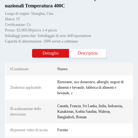
nazionali Temperatura 400C
Luogo di origine: Shanghai, Cina
Marca: JY
Certificazione: Ce
Prezzo: $3,969.00/pieces 1-4 pieces
Imballaggi particolari: Imballaggio di serie dell'esportazione
Capacità di alimentazione: 1000 set/set a settimana
Dettaglio
Description
1Condizione:
Nuovo
Ristorante, uso domestico, alberghi, negozi di
2Industria applicabile:
alimenti e bevande, fabbrica di alimenti e
bevande, c
Canada, Francia, Sri Lanka, India, Indonesia,
3Localizzazione dello
Kazakistan, Arabia Saudita, Malesia,
showroom:
Bangladesh, Roman
4Ispezione video di uscita:
Fornito