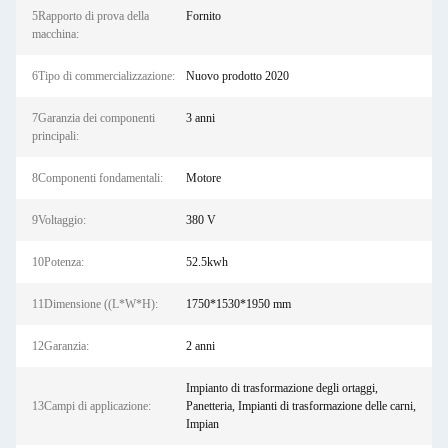
5Rapporto di prova della
Fornito
macchina:
6Tipo di commercializzazione:
Nuovo prodotto 2020
7Garanzia dei componenti
3 anni
principali:
8Componenti fondamentali:
Motore
9Voltaggio:
380 V
10Potenza:
52.5kwh
11Dimensione ((L*W*H):
1750*1530*1950 mm
12Garanzia:
2 anni
Impianto di trasformazione degli ortaggi,
13Campi di applicazione:
Panetteria, Impianti di trasformazione delle carni,
Impian