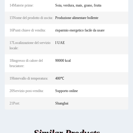
14Materie prime:
Soia, verdura, mais, grano, frutta
15Nome del prodotto di uscita:
Produzione alimentare bollente
16Punti chiave di vendita:
risparmio energetico facile da usare
17Localizzazione del servizio
I UAE
locale:
18ingresso di calore del
90000 kcal
bruciatore:
19Intervallo di temperatura:
400℃
20Servizio post-vendita:
Supporto online
21Port:
Shanghai