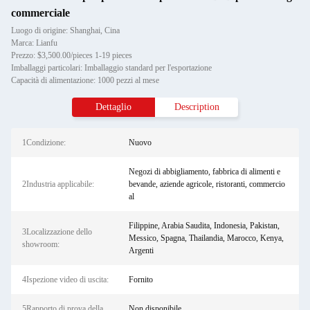
commerciale
Luogo di origine: Shanghai, Cina
Marca: Lianfu
Prezzo: $3,500.00/pieces 1-19 pieces
Imballaggi particolari: Imballaggio standard per l'esportazione
Capacità di alimentazione: 1000 pezzi al mese
Dettaglio
Description
1Condizione:
Nuovo
Negozi di abbigliamento, fabbrica di alimenti e
2Industria applicabile:
bevande, aziende agricole, ristoranti, commercio
al
Filippine, Arabia Saudita, Indonesia, Pakistan,
3Localizzazione dello
Messico, Spagna, Thailandia, Marocco, Kenya,
showroom:
Argenti
4Ispezione video di uscita:
Fornito
5Rapporto di prova della
Non disponibile