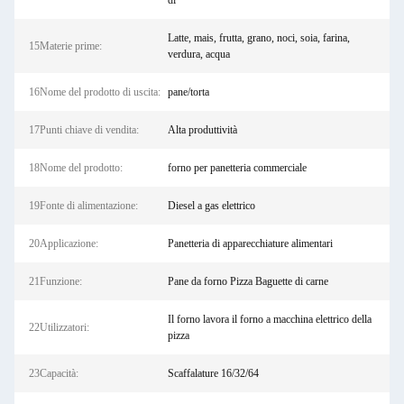
di
Latte, mais, frutta, grano, noci, soia, farina,
15Materie prime:
verdura, acqua
16Nome del prodotto di uscita:
pane/torta
17Punti chiave di vendita:
Alta produttività
18Nome del prodotto:
forno per panetteria commerciale
19Fonte di alimentazione:
Diesel a gas elettrico
20Applicazione:
Panetteria di apparecchiature alimentari
21Funzione:
Pane da forno Pizza Baguette di carne
Il forno lavora il forno a macchina elettrico della
22Utilizzatori:
pizza
23Capacità:
Scaffalature 16/32/64