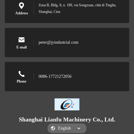
Zona B, Bldg. 8, n. 189, via Songxuan, città di Tinglin,
Shanghai, Cina
Address
peter@jyindustrial.com
E-mail
0086-17721272056
Phone
Shanghai Lianfu Machinery Co., Ltd.