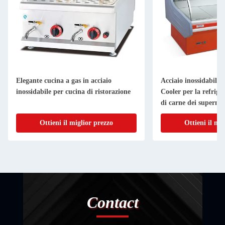
Elegante cucina a gas in acciaio
Acciaio inossidabile 
inossidabile per cucina di ristorazione
Cooler per la refrige
di carne dei superme
Ottieni il miglior prezzo
Ottieni il mi
Contact