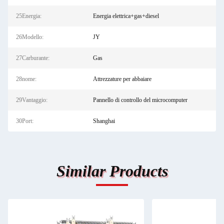
25Energia:
Energia elettrica+gas+diesel
26Modello:
JY
27Carburante:
Gas
28nome:
Attrezzature per abbaiare
29Vantaggio:
Pannello di controllo del microcomputer
30Port:
Shanghai
Similar Products