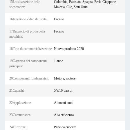
15Localizzazione dello
Colombia, Pakistan, Spagna, Perù, Giappone,
showroom:
Malesia, Cile, Stati Uniti
16Ispezione video di uscita:
Fornito
17Rapporto di prova della
Fornito
macchina:
18Tipo di commercializzazione:
Nuovo prodotto 2020
19Garanzia dei componenti
1 anno
principali:
20Componenti fondamentali:
Motore, motore
21Capacità:
5/8/10 vassoi
22Applicazione:
Alimenti cotti
23Caratteristica:
Alta efficienza
24Funzione:
Pane da cuocere