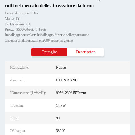
cotti nel mercato delle attrezzature da forno
Luogo di origine: SHG
Marca: JY
Certificazione: CE
Prezzo: $500.00/sets 1-4 sets
Imballaggi particolari: Imballaggio di serie dell'esportazione
Capacità di alimentazione: 2000 set/set al giorno
Dettaglio
Description
1Condizione:
Nuovo
2Garanzia:
DI UN ANNO
3Dimensione ((L*W*H):
905*1280*1570 mm
4Potenza:
14 kW
5Peso:
90
6Voltaggio:
380 V