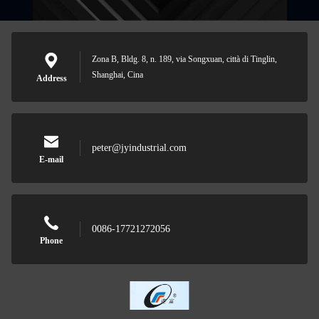
Zona B, Bldg. 8, n. 189, via Songxuan, città di Tinglin,
Shanghai, Cina
Address
peter@jyindustrial.com
E-mail
0086-17721272056
Phone