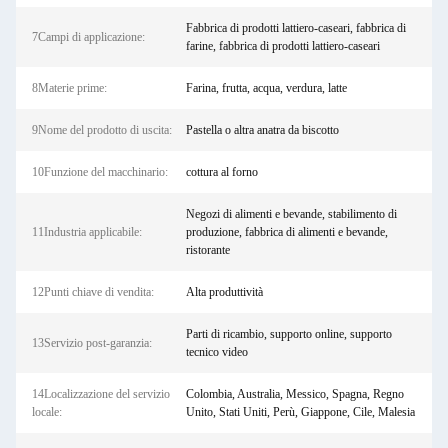
Fabbrica di prodotti lattiero-caseari, fabbrica di
7Campi di applicazione:
farine, fabbrica di prodotti lattiero-caseari
8Materie prime:
Farina, frutta, acqua, verdura, latte
9Nome del prodotto di uscita:
Pastella o altra anatra da biscotto
10Funzione del macchinario:
cottura al forno
Negozi di alimenti e bevande, stabilimento di
11Industria applicabile:
produzione, fabbrica di alimenti e bevande,
ristorante
12Punti chiave di vendita:
Alta produttività
Parti di ricambio, supporto online, supporto
13Servizio post-garanzia:
tecnico video
14Localizzazione del servizio
Colombia, Australia, Messico, Spagna, Regno
locale:
Unito, Stati Uniti, Perù, Giappone, Cile, Malesia