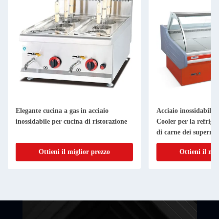
Elegante cucina a gas in acciaio
Acciaio inossidabile 
inossidabile per cucina di ristorazione
Cooler per la refrige
di carne dei superme
Ottieni il miglior prezzo
Ottieni il mi